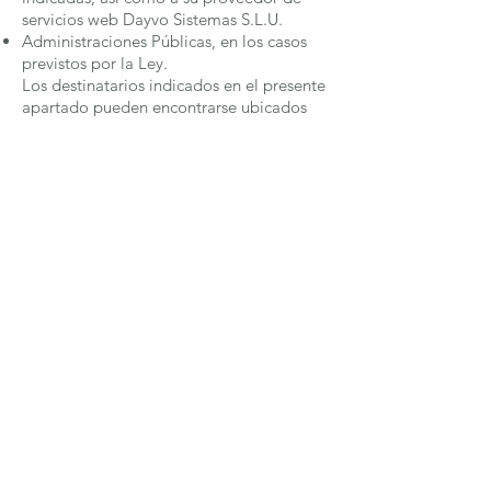
servicios web Dayvo Sistemas S.L.U.
Administraciones Públicas, en los casos
previstos por la Ley.
Los destinatarios indicados en el presente
apartado pueden encontrarse ubicados
dentro o fuera del Espacio Económico
Europeo, encontrándose en este último
caso debidamente legitimadas las
transferencias internacionales de datos.
RESPONSABILIDAD DEL
USUARIO
El Usuario:
Garantiza que es mayor de edad o
emancipado legalmente en su caso,
plenamente capaz, y que los datos que
facilita a Compañía Alberto Quirós son
verdaderos, exactos, completos y
actualizados. A estos efectos, el Usuario
responde de la veracidad de todos los
datos que comunique y mantendrá